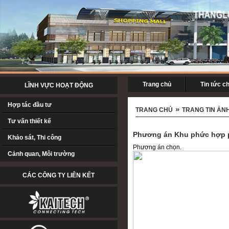
Trang chủ
Tin tức c
LĨNH VỰC HOẠT ĐỘNG
Hợp tác đầu tư
»
TRANG CHỦ
TRANG TIN ẢN
Tư vấn thiết kế
Phương án Khu phức hợp 
Khảo sát, Thi công
Phương án chọn.
Cảnh quan, Môi trường
CÁC CÔNG TY LIÊN KẾT