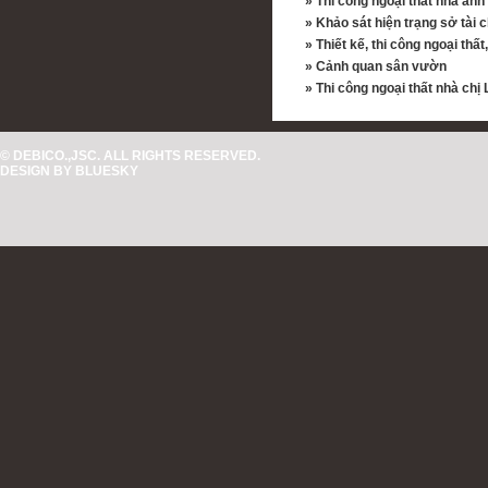
»
Thi công ngoại thất nhà an
»
Khảo sát hiện trạng sở tài
»
Thiết kế, thi công ngoại thấ
»
Cảnh quan sân vườn
»
Thi công ngoại thất nhà chị
© DEBICO.,JSC. ALL RIGHTS RESERVED.
DESIGN BY
BLUESKY