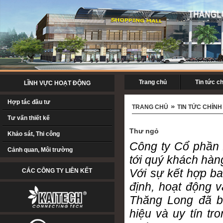
Trang chủ
Tin tức c
LĨNH VỰC HOẠT ĐỘNG
Hợp tác đầu tư
»
TRANG CHỦ
TIN TỨC CHÍNH
Tư vấn thiết kế
Thư ngỏ
Khảo sát, Thi công
Công ty Cổ phần 
Cảnh quan, Môi trường
tới quý khách hàng
Với sự kết hợp ba
CÁC CÔNG TY LIÊN KẾT
định, hoạt động v
Thăng Long
đã b
hiệu và uy tín tr