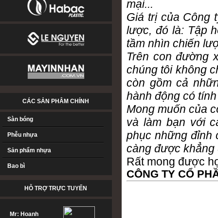
mại...
Giá trị của Công 
lược, đó là: Tập 
tầm nhìn chiến lư
Trên con đường x
chúng tôi không c
còn gồm cả nhữn
hành động có tính
CÁC SẢN PHÂM CHÍNH
Mong muốn của công
Sàn bóng
và làm bạn với c
phục những đỉnh c
Phễu nhựa
càng được khẳng 
Sản phẩm nhựa
Rất mong được hợp
Bao bì
CÔNG TY CỔ PH
HỖ TRỢ TRỰC TUYẾN
Mr: Hoanh