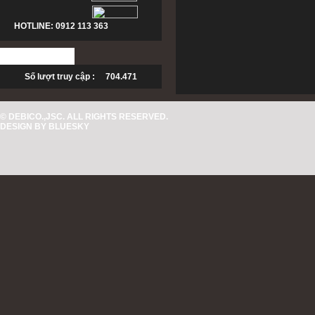
HOTLINE: 0912 113 363
Số lượt truy cập : 704.471
© DEBICO.,JSC. ALL RIGHTS RESERVED.
DESIGN BY
BLUESKY